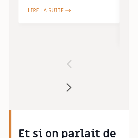
Ana
LIRE LA SUITE
Hé
LIR
Et si on parlait de