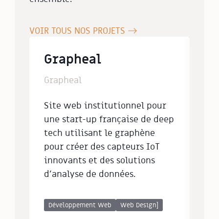
VOIR TOUS NOS PROJETS
Grapheal
Sa
Grapheal
Eur
Coa
Site web institutionnel pour
Sit
une start-up française de deep
pou
tech utilisant le graphène
eur
pour créer des capteurs IoT
des
innovants et des solutions
att
d'analyse de données.
l'o
déf
Développement Web
Web Design]